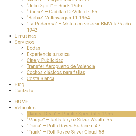
“John Spirit” – Buick 1946
“Rouse” – Cadillac DeVille del 55
“Barbie” Volkswagen T1 1964
“La Poderosa” – Moto con sidecar BMW R75 año
1942
Limusinas
Servicios
Bodas
Experiencia turística
Cine y Publicidad
Transfer Aeropuerto de Valencia
Coches clásicos para fallas
Costa Blanca
Blog
Contacto
HOME
Vehículos
“James Dean” – Porche Speedster 1956
“Margie” – Rolls Royce Silver Wraith ´55
“Diana” – Rolls Royce Sedanca ´47
“Frank” – Roll Royce Silver Cloud ’58