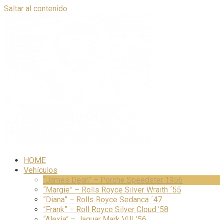
Saltar al contenido
HOME
Vehículos
“James Dean” – Porche Speedster 1956
“Margie” – Rolls Royce Silver Wraith ´55
“Diana” – Rolls Royce Sedanca ´47
“Frank” – Roll Royce Silver Cloud ’58
“Alexia” – Jaguar Mark VIII ’56